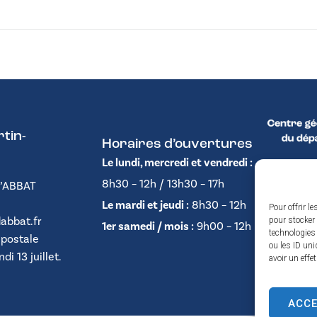
tin-
Horaires d’ouvertures
Le lundi, mercredi et vendredi :
8h30 – 12h / 13h30 – 17h
D’ABBAT
Le mardi et jeudi :
8h30 – 12h
Pour offrir l
abbat.fr
pour stocker 
1er samedi / mois :
9h00 – 12h
technologies
 postale
ou les ID uni
i 13 juillet.
avoir un effe
ACC