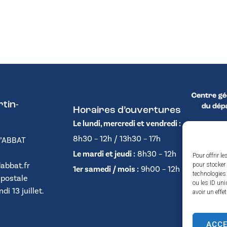
tin-
Horaires d’ouvertures
Le lundi, mercredi et vendredi :
8h30 – 12h / 13h30 – 17h
D’ABBAT
Le mardi et jeudi :
8h30 – 12h
Pour offrir l
abbat.fr
pour stocker 
1er samedi / mois :
9h00 – 12h
technologies
 postale
ou les ID uni
i 13 juillet.
avoir un effe
ACC