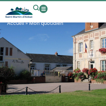
contenu
principal
Mon quotidien
Accueil
»
Mon quotidien