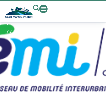
contenu
principal
Transport scolaires
Accueil
»
Mes services
»
Transport
scolaires