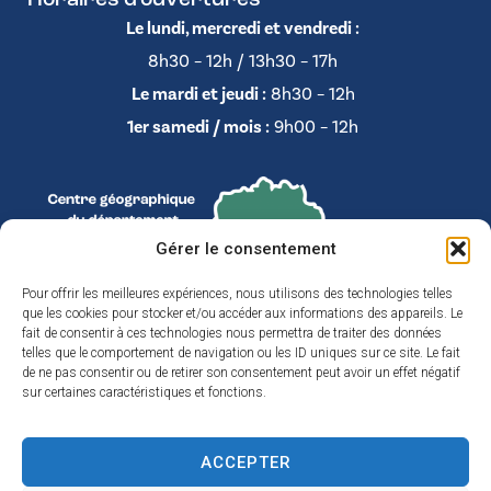
Horaires d’ouvertures
Le lundi, mercredi et vendredi :
8h30 – 12h / 13h30 – 17h
Le mardi et jeudi :
8h30 – 12h
1er samedi / mois :
9h00 – 12h
Gérer le consentement
Pour offrir les meilleures expériences, nous utilisons des technologies telles
que les cookies pour stocker et/ou accéder aux informations des appareils. Le
fait de consentir à ces technologies nous permettra de traiter des données
telles que le comportement de navigation ou les ID uniques sur ce site. Le fait
de ne pas consentir ou de retirer son consentement peut avoir un effet négatif
sur certaines caractéristiques et fonctions.
ACCEPTER