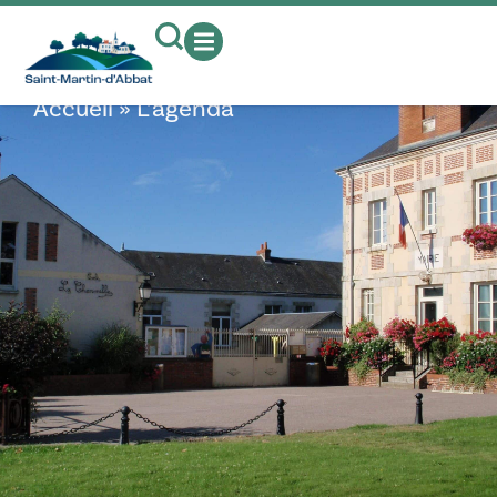
contenu
principal
L’agenda
Accueil
»
L’agenda