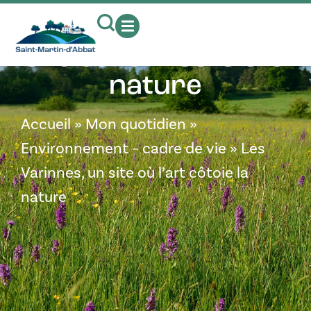
contenu
principal
Les Varinnes, un
site où l’art côtoie la
nature
Accueil
»
Mon quotidien
»
Environnement – cadre de vie
»
Les
Varinnes, un site où l’art côtoie la
nature