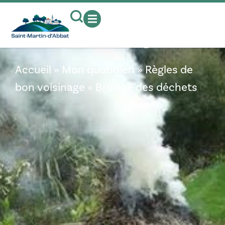
contenu
principal
Brûlage des
déchets
Accueil
»
Mon quotidien
»
Règles de
bon voisinage
»
Brûlage des déchets