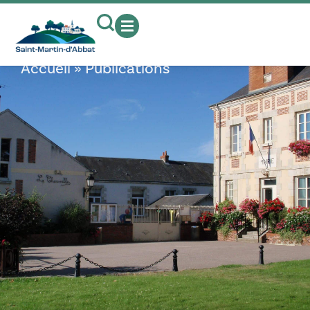
contenu
principal
Publications
Accueil
»
Publications