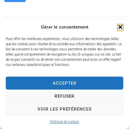
Gérer le consentement
2019-11-
Pour offrir les meilleures expériences, nous utilisons des technologies telles
30_NOTICE_modif_PLU_StMartindAbbat
que les cookies pour stocker et/ou accéder aux informations des appareils. Le
fait de consentir à ces technologies nous permettra de traiter des données
telles que le comportement de navigation ou les ID uniques sur ce site. Le fait
PLUS
de ne pas consentir ou de retirer son consentement peut avoir un effet négatif
sur certaines caractéristiques et fonctions.
ACCEPTER
Règlement graphique Planche sud
REFUSER
VOIR LES PRÉFÉRENCES
PLUS
Politique de cookies